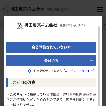
医療関係者向けサイト
医療関係者向けホーム
消化器領域
オンボー
®
Clinical
医療関係者向けサイト
でログイン
Clinical Study
新規会員登録はこちら
会員登録されていない方
（潰瘍性大腸炎）
医療関係者向けホーム
「維持期」に対する効果
会員の方
医療関係者ではない方（
コーポレートサイトへ
）
領域別情報
内視鏡的改善
ご利用の注意
試験の概要
消化器領域
製品情報
・このサイトに掲載している情報は、弊社医療用医薬品を適
内視鏡的改善
患者背景
正にご使用いただくためのものであり、広告を目的とするも
循環器領域
のではありません。
製品名一覧
臨床的寛解