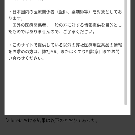
医療関連情報
●
40週時点で内視鏡的改善を達成した患者の割
産婦人科領域
ステロイドフリー寛解
・日本国内の医療関係者（医師、薬剤師等）を対象としてお
一般名一覧
全般
循環器領
合
注）
ります。
サポートツール
域
症候的寛解
国外の医療関係者、一般の方に対する情報提供を目的とし
精神科領域
CLOSE
（重要な副次評価項目）
薬効名一覧
たものではありませんので、ご了承ください。
UP！医
（重要な副次評価項目のサブグループ解析）
心電図ク
便意切迫感に関するNRSスコア
サポートツール
学・医療
学会・セミナー情報
イズ
その他領域
・このサイトで提供している以外の弊社医療用医薬品の情報
使用期限検索
を支える
メディカ
解剖
患者さん向け
内視鏡的改善
心音クイ
各種
注）
LUCENT-1試験でオンボー
®
の寛解導入投与を受けて臨床的改
をお求めの方は、弊社MR、またはくすり相談窓口までお問
メディカ
ルイラス
図メ
疾患情報サイ
ズ
資材
好中球浸潤を伴わない粘膜の組織学的及び内視鏡的改善
善を達成した患者を対象に評価した
い合わせください。
ルイラス
ト
モ
ト
WEB講演会
痛風列伝
トレーシ
重要な副次評価項目の結果概要
脂肪酸ラ
ョン
重要な副次評価項目である40週時点で内視鏡的改善を達成し
イブラリ
スキルを
安全性
た患者の割合は、オンボー
®
皮下注200mg群では
ー
磨く！医
PAGE TOP
58.6％（214/365例）であり、プラセボ群の29.1％（52/179
痛風・高
日本人部分集団（サブグループ解析）
師のため
尿酸血症
例）と比較して統計学的有意に高いことが示された（p＜
のリスキ
ステーシ
0.001、CMH検定、多重性調整を実施）。
リング塾
ョン
サブグループ解析であるBIO・JAK naive及びBIO・JAK
医療関連
痛風美術
Hot
failureにおける結果は以下のとおりであった。
館
Topics
あぶらの
わかりや