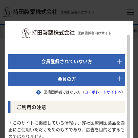
医療関係者向けサイト
医療関係者向けホーム
消化器領域
オンボー
®
Clinical
医療関係者向けサイト
でログイン
Clinical Study
新規会員登録はこちら
会員登録されていない方
（潰瘍性大腸炎）
医療関係者向けホーム
「維持期」に対する効果
会員の方
医療関係者ではない方（
コーポレートサイトへ
）
領域別情報
重要な副次評価項目の結果概要
ご利用の注意
試験の概要
消化器領域
製品情報
・このサイトに掲載している情報は、弊社医療用医薬品を適
重要な副次評価項目の結果概要
患者背景
正にご使用いただくためのものであり、広告を目的とするも
循環器領域
のではありません。
製品名一覧
臨床的寛解