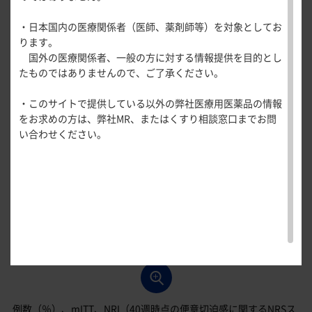
医療関連情報
重要な副次評価項目について、オンボー
®
皮下注200mg群で
産婦人科領域
ステロイドフリー寛解
・日本国内の医療関係者（医師、薬剤師等）を対象としてお
一般名一覧
全般
循環器領
プラセボ群と比較して統計学的有意差が認められた（CMH検
ります。
サポートツール
域
症候的寛解
定又はMMRM、多重性調整を実施）。
国外の医療関係者、一般の方に対する情報提供を目的とし
精神科領域
CLOSE
薬効名一覧
たものではありませんので、ご了承ください。
UP！医
心電図ク
便意切迫感に関するNRSスコア
サポートツール
学・医療
学会・セミナー情報
イズ
その他領域
・このサイトで提供している以外の弊社医療用医薬品の情報
使用期限検索
を支える
メディカ
解剖
患者さん向け
内視鏡的改善
心音クイ
各種
をお求めの方は、弊社MR、またはくすり相談窓口までお問
メディカ
ルイラス
図メ
疾患情報サイ
ズ
資材
好中球浸潤を伴わない粘膜の組織学的及び内視鏡的改善
い合わせください。
ルイラス
ト
モ
ト
WEB講演会
痛風列伝
トレーシ
重要な副次評価項目の結果概要
脂肪酸ラ
ョン
イブラリ
スキルを
安全性
ー
磨く！医
PAGE TOP
痛風・高
日本人部分集団（サブグループ解析）
師のため
尿酸血症
のリスキ
ステーシ
リング塾
ョン
医療関連
痛風美術
Hot
館
Topics
あぶらの
例数（％）、mITT、NRI（40週時点の便意切迫感に関するNRSス
わかりや