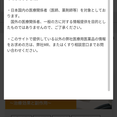
医療関連情報
産婦人科領域
・日本国内の医療関係者（医師、薬剤師等）を対象としてお
一般名一覧
全般
循環器領
ります。
製品情報（DI）
製品Q&A
サポートツール
域
国外の医療関係者、一般の方に対する情報提供を目的とし
精神科領域
CLOSE
薬効名一覧
たものではありませんので、ご了承ください。
UP！医
新着情報
心電図ク
サポートツール
学・医療
学会・セミナー情報
イズ
その他領域
<効能又は効果>〇子宮内膜症 〇子宮腺筋症に伴う疼痛の改善
・このサイトで提供している以外の弊社医療用医薬品の情報
使用期限検索
を支える
メディカ
解剖
患者さん向け
心音クイ
各種
をお求めの方は、弊社MR、またはくすり相談窓口までお問
メディカ
ルイラス
図メ
疾患情報サイ
ズ
資材
い合わせください。
ルイラス
ト
モ
ト
WEB講演会
痛風列伝
Pick Up
トレーシ
脂肪酸ラ
ョン
イブラリ
スキルを
ー
磨く！医
PAGE TOP
痛風・高
師のため
尿酸血症
のリスキ
ステーシ
リング塾
ョン
医療関連
痛風美術
Hot
館
Topics
あぶらの
わかりや