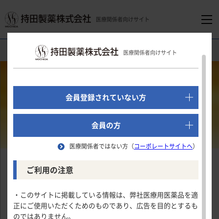
医療関係者向けサイト
医療関係者向けホーム
産婦人科領域
ディナゲスト錠1mg
医療関係者向けサイト
でログイン
新規会員登録はこちら
会員登録されていない方
医療関係者向けホーム
会員の方
医療関係者ではない方（
コーポレートサイトへ
）
領域別情報
ご利用の注意
消化器領域
製品情報
・このサイトに掲載している情報は、弊社医療用医薬品を適
正にご使用いただくためのものであり、広告を目的とするも
循環器領域
のではありません。
製品名一覧